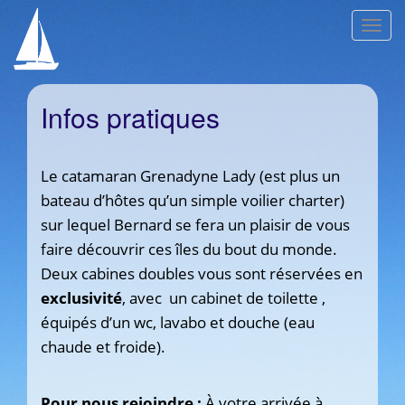
T
o
g
g
l
Infos pratiques
e
n
a
v
Le catamaran Grenadyne Lady (est plus un
i
bateau d’hôtes qu’un simple voilier charter)
g
sur lequel Bernard se fera un plaisir de vous
a
t
faire découvrir ces îles du bout du monde.
i
Deux
cabines doubles vous sont réservées en
o
exclusivité
, avec un cabinet de toilette ,
n
équipés d’un wc, lavabo et douche (eau
chaude et froide).
Pour nous rejoindre :
À
votre arrivée à